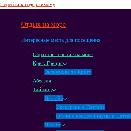
Перейти к содержимому
Отдых на море
Интересные места для посещения
Обратное течение на море
Крит, Греция
Экскурсии по Криту
Абхазия
Тайланд
Паттайя
Экскурсии в Паттайе
Отели и кондоминиумы в Патта
Пхукет