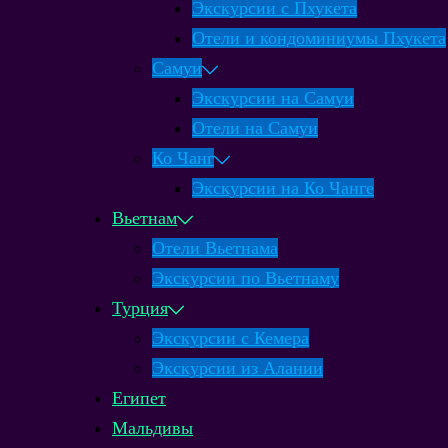
Экскурсии с Пхукета
Отели и кондоминиумы Пхукета
Самуи
Экскурсии на Самуи
Отели на Самуи
Ко Чанг
Экскурсии на Ко Чанге
Вьетнам
Отели Вьетнама
Экскурсии по Вьетнаму
Турция
Экскурсии с Кемера
Экскурсии из Алании
Египет
Мальдивы