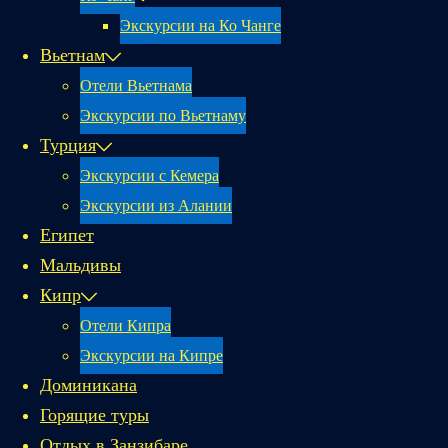
Экскурсии на Ко Чанге
Вьетнам
Отели Вьетнама
Экскурсии по Вьетнаму
Турция
Экскурсии с Кемера
Экскурсии из Алании
Египет
Мальдивы
Кипр
Отели Кипра
Экскурсии на Кипре
Доминикана
Горящие туры
Отдых в Занзибаре