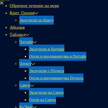
Обратное течение на море
Крит, Греция
Экскурсии по Криту
Абхазия
Тайланд
Паттайя
Экскурсии в Паттайе
Отели и кондоминиумы в Паттайе
Пхукет
Экскурсии с Пхукета
Отели и кондоминиумы Пхукета
Самуи
Экскурсии на Самуи
Отели на Самуи
Ко Чанг